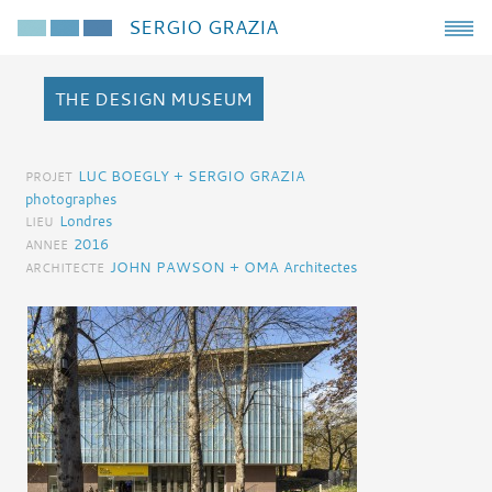
SERGIO GRAZIA
THE DESIGN MUSEUM
LUC BOEGLY + SERGIO GRAZIA
PROJET
photographes
Londres
LIEU
2016
ANNEE
JOHN PAWSON + OMA Architectes
ARCHITECTE