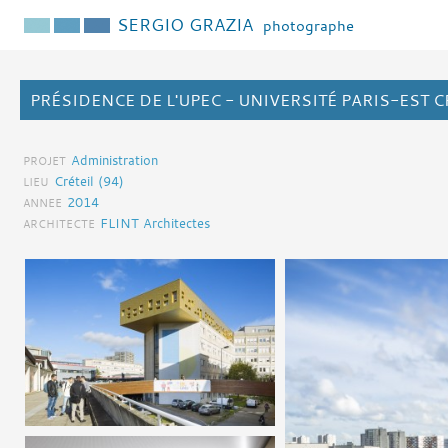
SERGIO GRAZIA
photographe
PRÉSIDENCE DE L'UPEC - UNIVERSITÉ PARIS-EST C
Administration
PROJET
Créteil (94)
LIEU
2014
ANNEE
FLINT Architectes
ARCHITECTE